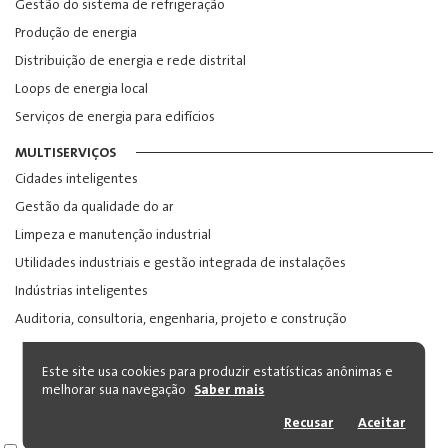
Gestão do sistema de refrigeração
Produção de energia
Distribuição de energia e rede distrital
Loops de energia local
Serviços de energia para edifícios
MULTISERVIÇOS
Cidades inteligentes
Gestão da qualidade do ar
Limpeza e manutenção industrial
Utilidades industriais e gestão integrada de instalações
Indústrias inteligentes
Auditoria, consultoria, engenharia, projeto e construção
BEYABLE Analytics cookies are exempt from the need to obtain consent,
Este site usa cookies para produzir estatísticas anônimas e
as consent, as indicated in CNIL Ruling no. 2020-091, insofar as they are
melhorar sua navegação
Saber mais
strictly strictly necessary for the proper functioning of the site. You may
refuse the processing of your personal browsing data by activating this
option. Please note that by clicking on the following button, we will no
Recusar
Aceitar
longer be able to measure and improve our sites in an optimal way.